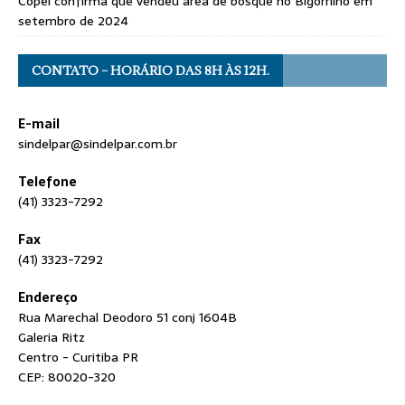
Copel confirma que vendeu área de bosque no Bigorrilho em
setembro de 2024
CONTATO – HORÁRIO DAS 8H ÀS 12H.
E-mail
sindelpar@sindelpar.com.br
Telefone
(41) 3323-7292
Fax
(41) 3323-7292
Endereço
Rua Marechal Deodoro 51 conj 1604B
Galeria Ritz
Centro - Curitiba PR
CEP: 80020-320